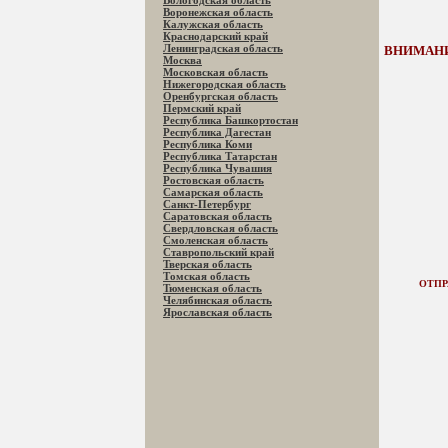
Вологодская область
Воронежская область
Калужская область
Краснодарский край
Ленинградская область
ВНИМАНИ
Москва
Московская область
Нижегородская область
Оренбургская область
Пермский край
Республика Башкортостан
Республика Дагестан
Республика Коми
Республика Татарстан
Республика Чувашия
Ростовская область
Самарская область
Санкт-Петербург
Саратовская область
Свердловская область
Смоленская область
Ставропольский край
Тверская область
Томская область
ОТПР
Тюменская область
Челябинская область
Ярославская область