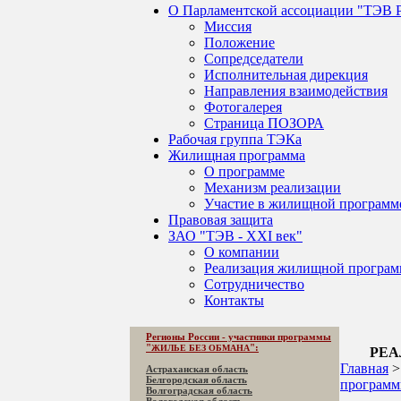
О Парламентской ассоциации "ТЭВ 
Миссия
Положение
Сопредседатели
Исполнительная дирекция
Направления взаимодействия
Фотогалерея
Страница ПОЗОРА
Рабочая группа ТЭКа
Жилищная программа
О программе
Механизм реализации
Участие в жилищной программ
Правовая защита
ЗАО "ТЭВ - XXI век"
О компании
Реализация жилищной програ
Сотрудничество
Контакты
Регионы России - участники программы
"
":
ЖИЛЬЕ БЕЗ ОБМАНА
РЕА
Главная
Астраханская область
Белгородская область
програм
Волгоградская область