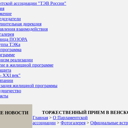
нтской ассоциации "ТЭВ России"
ия
жение
едседатели
лнительная дирекция
авления взаимодействия
галерея
ница ПОЗОРА
руппа ТЭКа
программа
ограмме
низм реализации
тие в жилищной программе
ащита
- XXI век"
мпании
изация жилищной программы
удничество
акты
ТОРЖЕСТВЕННЫЙ ПРИЕМ В ВЕНСК
Е НОВОСТИ
Главная
>
О Парламентской
ассоциации
>
Фотогалерея
>
Официальные встр