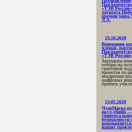
Поздравление
Парламентско
«ТЭВ России»
лауреата Ноб
премии мира
Д.А.
23.10.2020
Вниманию ко
членов, парт
Парламентско
«ТЭВ России»
Запущены кон
отборы на пол
грантовой по
проектов по ра
внедрению ро
цифровых реш
принять участ
13.05.2020
ЧудоМаска из
акул-убийц —
универсальное
безопасности 
коронавируса
наших пробле