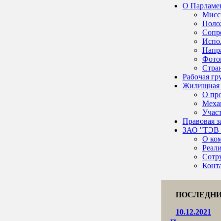
О Парламе
Мисс
Поло
Сопр
Испо
Напр
Фото
Стра
Рабочая г
Жилищная 
О пр
Меха
Учас
Правовая з
ЗАО "ТЭВ 
О ко
Реал
Сотр
Конт
ПОСЛЕДНИ
10.12.2021