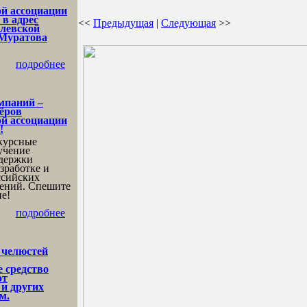
й ассоциации
 в адрес
<<
Предыдущая
|
Следующая
>>
елевской
 Муратова
подробнее
мпаний –
нёров
й ассоциации
!
курсные
учение
ддержки
зработке и
ссийских
ений. Спешите
ие!
подробнее
 челюстей
 средство
от
 и других
м.