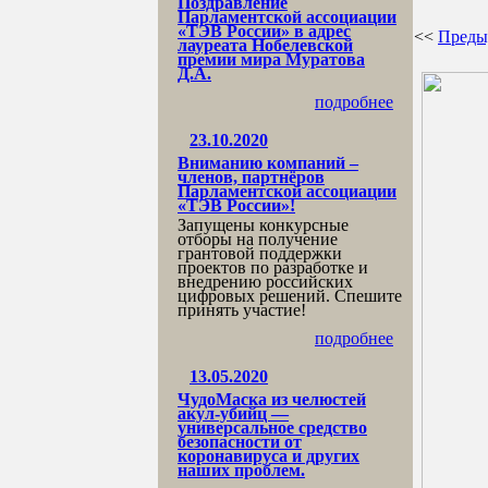
Поздравление
Парламентской ассоциации
«ТЭВ России» в адрес
<<
Преды
лауреата Нобелевской
премии мира Муратова
Д.А.
подробнее
23.10.2020
Вниманию компаний –
членов, партнёров
Парламентской ассоциации
«ТЭВ России»!
Запущены конкурсные
отборы на получение
грантовой поддержки
проектов по разработке и
внедрению российских
цифровых решений. Спешите
принять участие!
подробнее
13.05.2020
ЧудоМаска из челюстей
акул-убийц —
универсальное средство
безопасности от
коронавируса и других
наших проблем.